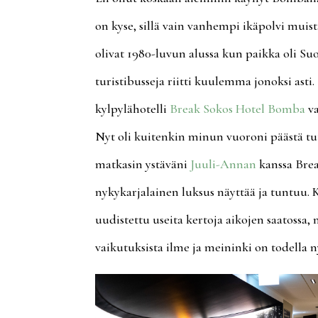
on kyse, sillä vain vanhempi ikäpolvi muist
olivat 1980-luvun alussa kun paikka oli S
turistibusseja riitti kuulemma jonoksi asti.
kylpylähotelli
Break Sokos Hotel Bomba
va
Nyt oli kuitenkin minun vuoroni päästä t
matkasin ystäväni
Juuli-Annan
kanssa Bre
nykykarjalainen luksus näyttää ja tuntuu. K
uudistettu useita kertoja aikojen saatossa,
vaikutuksista ilme ja meininki on todella ny