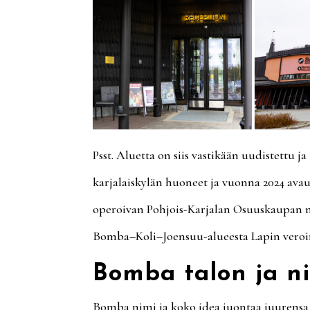
Psst. Aluetta on siis vastikään uudistettu j
karjalaiskylän huoneet ja vuonna 2024 ava
operoivan Pohjois-Karjalan Osuuskaupan m
Bomba–Koli–Joensuu-alueesta Lapin vero
Bomba talon ja n
Bomba nimi ja koko idea juontaa juurensa