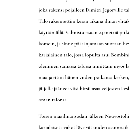
joka rakensi pojalleen Dimitri Jegorville t
Talo rakennettiin kesän aikana ilman yhtäk
käyttämällä. Valmistuessaan 24 metriä pitk
komein, ja sinne pääsi ajamaan suoraan hevos
karjalainen talo, jossa lopulta asui Bombi
oleminen samassa talossa nimittäin myös 
maa jaettiin hänen viiden poikansa kesken, 
jäljelle jääneet viisi hirsikasaa veljesten k
oman talonsa.
Toisen maailmansodan jälkeen Neuvostoliito
karjalaiset evakot löysivät uuden asuinpaik