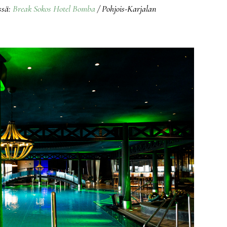
ssä:
Break Sokos Hotel Bomba
/ Pohjois-Karjalan