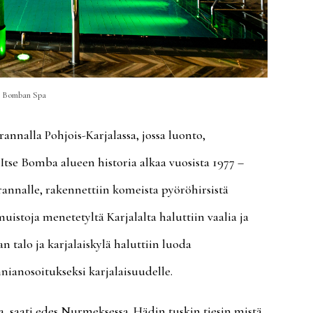
Bomban Spa
annalla Pohjois-Karjalassa, jossa luonto,
. Itse Bomba alueen historia alkaa vuosista 1977 –
rannalle, rakennettiin komeista pyöröhirsistä
muistoja menetetyltä Karjalalta haluttiin vaalia ja
n talo ja karjalaiskylä haluttiin luoda
nianosoitukseksi karjalaisuudelle.
 saati edes Nurmeksessa. Hädin tuskin tiesin mistä