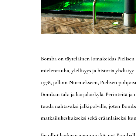
Bomba on täyteläinen lomakeidas Pielisen r
mielenrauha, ylellisyys ja historia yhdistyy
1978, jolloin Nurmekseen, Pielisen pohjois
Bomban talo ja karjalaiskylä. Perinteitä ja 
tuoda nähtäväksi jälkipolville, joten Bomba
matkailukeskukseksi sekä eräänlaiseksi kun
En ollut koskaan aiemmin käynyt Bomballa,