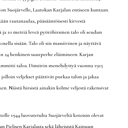
alon Suojärvelle, Laatokan Karjalan entiseen kuntaan.
ään rautanaulaa, pääsääntöisesti kirvestä
ä ja 10 metriä leveä pyöröhirsinen talo oli seudun
ella sisään. Talo oli siis massiivinen ja näyttävä
nin 24 henkinen suurperhe eläimineen. Karjan
lämmitti taloa. Dimitrin menehdyttyä vuonna 1915
jolloin veljekset päättivät purkaa talon ja jakaa
esken. Näistä hirsistä ainakin kolme veljestä rakensivat
lle 1944 luovutetulta Suojärveltä kotoisin olevat
an Pielisen Karjalasta sekä läheisistä Kainuun