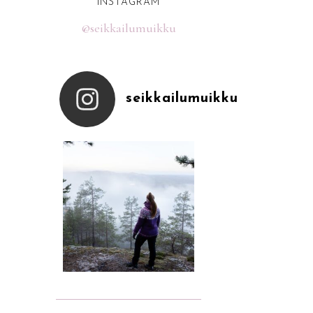
INSTAGRAM
@seikkailumuikku
seikkailumuikku