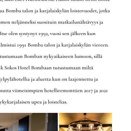
aa Bomba talon ja karjalaiskylän loistovuodet, jotka
uomen neljänneksi suosituin matkailunähtävyys ja
 Itse olen syntynyt 1992, vuosi sen jälkeen kun
lmistui 1991 Bomba talon ja karjalaiskylän viereen.
utustumaan Bomban nykyaikaiseen lumoon, sillä
ak Sokos Hotel Bombaan tutustumaan miltä
ylpylähotellia ja aluetta kun on laajennettu ja
 mutta viimeisimpien hotelliremonttien 2017 ja 2021
kykarjalaisen upea ja loistelias.