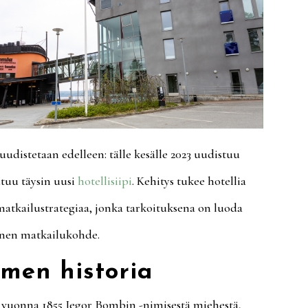
a uudistetaan edelleen: tälle kesälle 2023 uudistuu
utuu täysin uusi
hotellisiipi
. Kehitys tukee hotellia
atkailustrategiaa, jonka tarkoituksena on luoda
inen matkailukohde.
imen historia
 vuonna 1855 Jegor Bombin -nimisestä miehestä,