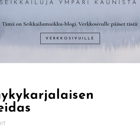
 SEIKKAILUJA YMPÄRI KAUNIST
Tämä on Seikkailumuikku-blogi. Verkkosivulle pääset tästä:
VERKKOSIVUILLE
ykykarjalaisen
eidas
RIT