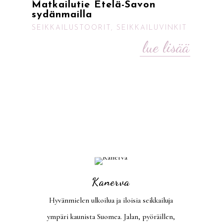
Matkailutie Etelä-Savon
sydänmailla
SEIKKAILUSTOORIT
,
SEIKKAILUVINKIT
lue lisää
Kanerva
Hyvänmielen ulkoilua ja iloisia seikkailuja
ympäri kaunista Suomea. Jalan, pyöräillen,