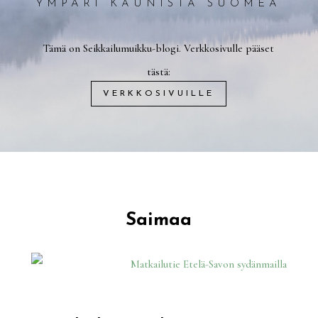
YMPÄRI KAUNISTA SUOMEA
Tämä on Seikkailumuikku-blogi. Verkkosivulle pääset
tästä:
VERKKOSIVUILLE
Saimaa