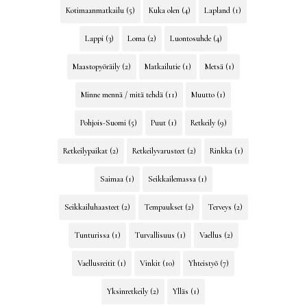
Kotimaanmatkailu
(5)
Kuka olen
(4)
Lapland
(1)
Lappi
(3)
Loma
(2)
Luontosuhde
(4)
Maastopyöräily
(2)
Matkailutie
(1)
Metsä
(1)
Minne mennä / mitä tehdä
(11)
Muutto
(1)
Pohjois-Suomi
(5)
Puut
(1)
Retkeily
(9)
Retkeilypaikat
(2)
Retkeilyvarusteet
(2)
Rinkka
(1)
Saimaa
(1)
Seikkailemassa
(1)
Seikkailuhaasteet
(2)
Tempaukset
(2)
Terveys
(2)
Tunturissa
(1)
Turvallisuus
(1)
Vaellus
(2)
Vaellusreitit
(1)
Vinkit
(10)
Yhteistyö
(7)
Yksinretkeily
(2)
Ylläs
(1)