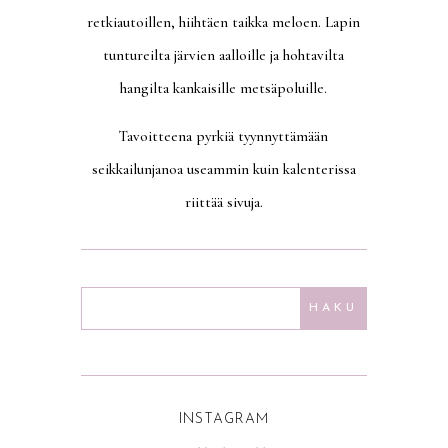
retkiautoillen, hiihtäen taikka meloen. Lapin
tuntureilta järvien aalloille ja hohtavilta
hangilta kankaisille metsäpoluille.
Tavoitteena pyrkiä tyynnyttämään
seikkailunjanoa useammin kuin kalenterissa
riittää sivuja.
INSTAGRAM