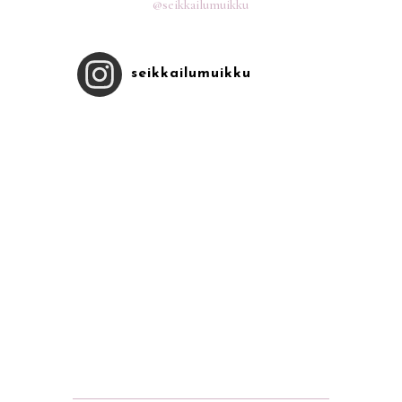
@seikkailumuikku
seikkailumuikku