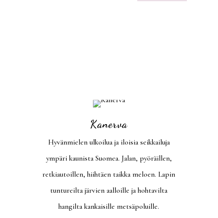
Kanerva
Hyvänmielen ulkoilua ja iloisia seikkailuja
ympäri kaunista Suomea. Jalan, pyöräillen,
retkiautoillen, hiihtäen taikka meloen. Lapin
tuntureilta järvien aalloille ja hohtavilta
hangilta kankaisille metsäpoluille.