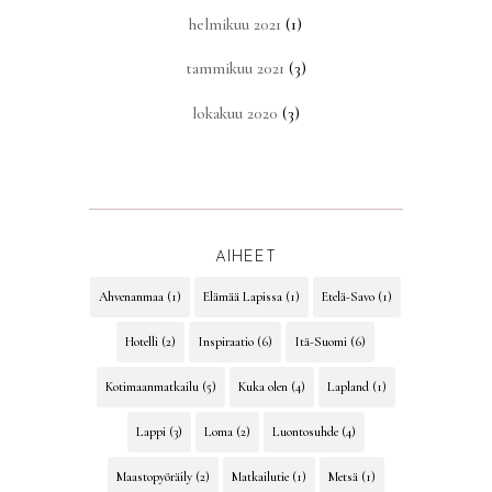
helmikuu 2021
(1)
tammikuu 2021
(3)
lokakuu 2020
(3)
AIHEET
Ahvenanmaa
(1)
Elämää Lapissa
(1)
Etelä-Savo
(1)
Hotelli
(2)
Inspiraatio
(6)
Itä-Suomi
(6)
Kotimaanmatkailu
(5)
Kuka olen
(4)
Lapland
(1)
Lappi
(3)
Loma
(2)
Luontosuhde
(4)
Maastopyöräily
(2)
Matkailutie
(1)
Metsä
(1)