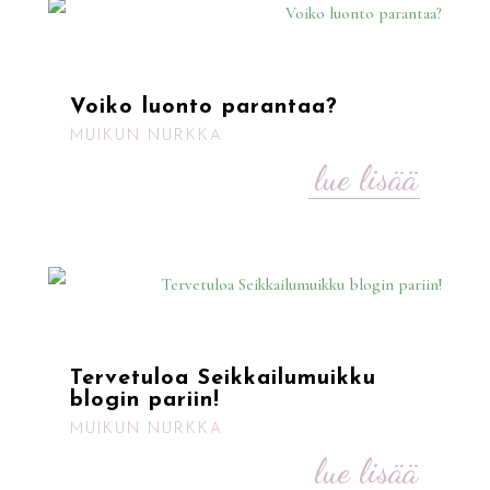
Voiko luonto parantaa?
MUIKUN NURKKA
lue lisää
Tervetuloa Seikkailumuikku
blogin pariin!
MUIKUN NURKKA
lue lisää