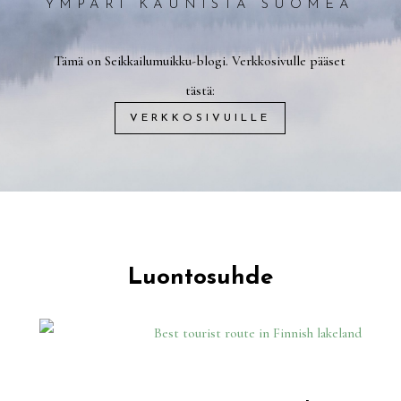
YMPÄRI KAUNISTA SUOMEA
Tämä on Seikkailumuikku-blogi. Verkkosivulle pääset
tästä:
VERKKOSIVUILLE
Luontosuhde