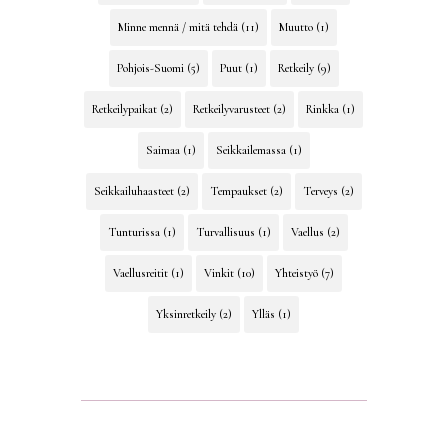
Minne mennä / mitä tehdä
(11)
Muutto
(1)
Pohjois-Suomi
(5)
Puut
(1)
Retkeily
(9)
Retkeilypaikat
(2)
Retkeilyvarusteet
(2)
Rinkka
(1)
Saimaa
(1)
Seikkailemassa
(1)
Seikkailuhaasteet
(2)
Tempaukset
(2)
Terveys
(2)
Tunturissa
(1)
Turvallisuus
(1)
Vaellus
(2)
Vaellusreitit
(1)
Vinkit
(10)
Yhteistyö
(7)
Yksinretkeily
(2)
Ylläs
(1)