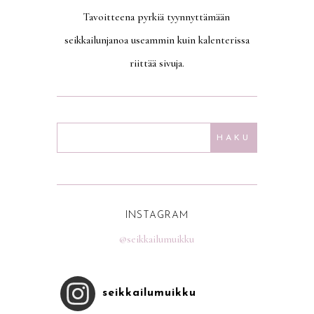
Tavoitteena pyrkiä tyynnyttämään
seikkailunjanoa useammin kuin kalenterissa
riittää sivuja.
INSTAGRAM
@seikkailumuikku
seikkailumuikku